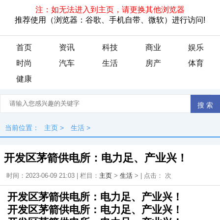
首页
资讯
科技
商业
娱乐
时尚
汽车
生活
房产
体育
健康
当前位置：
主页
>
生活
>
开发区茅箭供电所：电力足、产业兴！
时间：2023-06-09 21:03 | 栏目：
主页
>
生活
> | 点击：
次
开发区茅箭供电所：电力足、产业兴！
开发区茅箭供电所：电力足、产业兴！