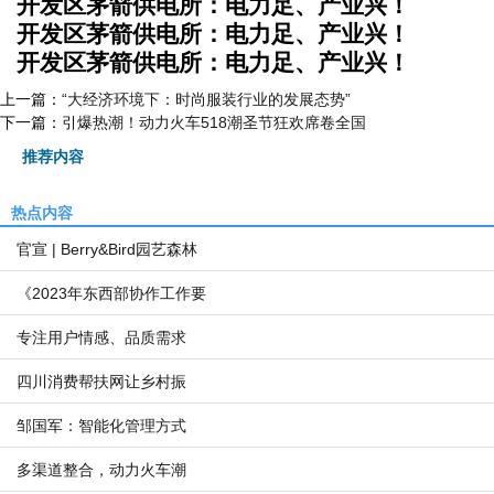
开发区茅箭供电所：电力足、产业兴！
开发区茅箭供电所：电力足、产业兴！
开发区茅箭供电所：电力足、产业兴！
上一篇：
“大经济环境下：时尚服装行业的发展态势”
下一篇：
引爆热潮！动力火车518潮圣节狂欢席卷全国
推荐内容
热点内容
官宣 | Berry&Bird园艺森林
《2023年东西部协作工作要
专注用户情感、品质需求
四川消费帮扶网让乡村振
邹国军：智能化管理方式
多渠道整合，动力火车潮