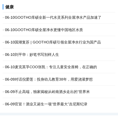
健康
· 06-10
GOOTHO库硕全新一代水灵系列全屋净水产品加速了
· 06-10
GOOTHO库硕全屋净水更懂中国地区水质
· 06-10
国潮复苏 | GOOTHO库硕引领全屋净水行业为国产品
· 06-10
刘平华：妙笔书写别样人生
· 06-10
麦克英孚COO张凯：专注儿童安全座椅，在正确的
· 06-09
对话倪爱莲：投身幼儿教育38年，用爱浇灌梦想
· 06-09
不止高端，独家揭秘从岭南酒乡走出的“世界米
· 06-09
官宣！酒业又诞生一项“世界最大”吉尼斯纪录