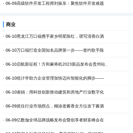
· 06-09
高级软件开发工程师刘振东：聚焦软件开发难题
商业
· 06-10
黑龙江万口福携手家乡明星陈红，谱写清香白酒
· 06-10
万口福打造全国知名品牌第一步——签约歌手陈
· 06-10
启航新征程！方和麻将机2023新品发布会贵州站、
· 06-10
统计学助力企业管理加快迈向智能化的脚步——
· 06-10
谢娟：用科技创新推动建筑和房地产行业数字化
· 06-09
抓住行业市场拐点，糊涂老酱香全方位攻下酱酒
· 06-09
亿数伽全球品牌战略发布会暨创享者财富峰会在