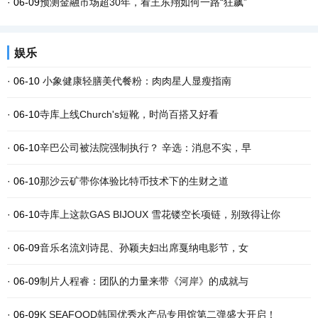
· 06-09
预测金融市场超30年，看王东翔如何一路“狂飙”
娱乐
· 06-10
小象健康轻膳美代餐粉：肉肉星人显瘦指南
· 06-10
寺库上线Church's短靴，时尚百搭又好看
· 06-10
辛巴公司被法院强制执行？ 辛选：消息不实，早
· 06-10
那沙云矿带你体验比特币技术下的生财之道
· 06-10
寺库上这款GAS BIJOUX 雪花镂空长项链，别致得让你
· 06-09
音乐名流刘诗昆、孙颖夫妇出席戛纳电影节，女
· 06-09
制片人程睿：团队的力量来带《河岸》的成就与
· 06-09
K SEAFOOD韩国优秀水产品专用馆第二弹盛大开启！