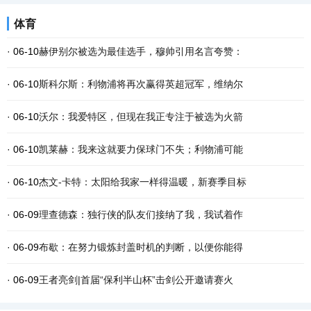
体育
· 06-10
赫伊别尔被选为最佳选手，穆帅引用名言夸赞：
· 06-10
斯科尔斯：利物浦将再次赢得英超冠军，维纳尔
· 06-10
沃尔：我爱特区，但现在我正专注于被选为火箭
· 06-10
凯莱赫：我来这就要力保球门不失；利物浦可能
· 06-10
杰文-卡特：太阳给我家一样得温暖，新赛季目标
· 06-09
理查德森：独行侠的队友们接纳了我，我试着作
· 06-09
布歇：在努力锻炼封盖时机的判断，以便你能得
· 06-09
王者亮剑|首届“保利半山杯”击剑公开邀请赛火