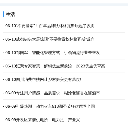
生活
· 06-10
“不要搜索”！百年品牌秋林格瓦斯玩起了反向
· 06-10
成都街头大屏惊现“不要搜索秋林格瓦斯”反向
· 06-10
邹国军：智能化管理方式，引领物流行业未来发
· 06-10
汇聚专家智慧，解锁优生新前沿，2023优生优育高
· 06-10
四川消费帮扶网让乡村振兴更有温度!
· 06-09
专注用户情感、品质需求，糊涂老酱香在酱酒市
· 06-09
引爆热潮！动力火车518潮圣节狂欢席卷全国
· 06-09
开发区茅箭供电所：电力足、产业兴！