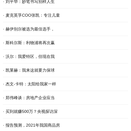
·
刘平华：妙笔书写别样人生
·
麦克英孚COO张凯：专注儿童
·
赫伊别尔被选为最佳选手，
·
斯科尔斯：利物浦将再次赢
·
沃尔：我爱特区，但现在我
·
凯莱赫：我来这就要力保球
·
杰文-卡特：太阳给我家一样
·
郑伟峰谈：房地产企业应当
·
买到就赚500万？央视探访深
·
报告预测，2021年我国商品房