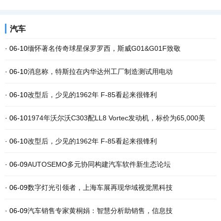
汽车
· 06-10
缅怀著名传奇球星保罗罗西，斯威G01&G01F致敬
· 06-10
消息称，特斯拉在内华达州工厂制造测试用电动
· 06-10
改型后，少见的1962年 F-85看起来很锋利
· 06-10
1974年沃尔沃C303配LL8 Vortec发动机，标价为65,000美
· 06-10
改型后，少见的1962年 F-85看起来很锋利
· 06-09
AUTOSEMO多元协同构建汽车软件新生态论坛
· 06-09
数字灯光引领者，上海车展再现华域视觉黑科技
· 06-09
汽车销售专家黄桐娟：智慧分析助销售，信息技