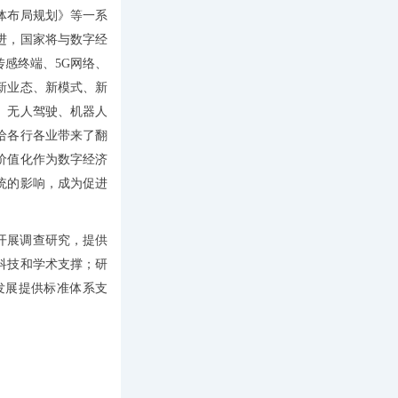
体布局规划》等一系
进，国家将与数字经
感终端、5G网络、
新业态、新模式、新
、无人驾驶、机器人
给各行各业带来了翻
价值化作为数字经济
统的影响，成为促进
开展调查研究，提供
科技和学术支撑；研
发展提供标准体系支