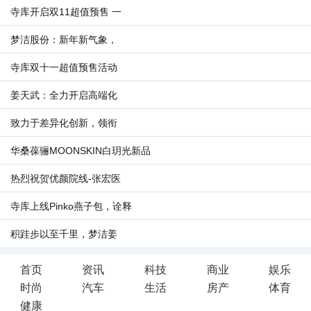
寺库开启双11超值预售 一
梦洁股份：新年新气象，
寺库双十一超值预售活动
姜天武：全力开启高端化
致力于差异化创新，领衔
华桑葆骊MOONSKIN白玥光新品
热烈祝贺优颜院线-张宏医
寺库上线Pinko燕子包，诠释
积跬步以至千里，梦洁姜
首页
资讯
科技
商业
娱乐
时尚
汽车
生活
房产
体育
健康