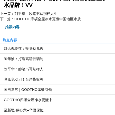
水品牌！VV
上一篇：
刘平华：妙笔书写别样人生
下一篇：
GOOTHO库硕全屋净水更懂中国地区水质
推荐内容
热点内容
对话倪爱莲：投身幼儿教
陈华波：打造高端玻璃制
刘平华：妙笔书写别样人
臭狐免动刀！台湾指标教
国潮复苏 | GOOTHO库硕引领
GOOTHO库硕全屋净水更懂中
至新境·致心意--华夏保险