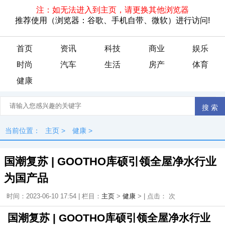
首页
资讯
科技
商业
娱乐
时尚
汽车
生活
房产
体育
健康
当前位置：
主页
>
健康
>
国潮复苏 | GOOTHO库硕引领全屋净水行业
为国产品
时间：2023-06-10 17:54 | 栏目：
主页
>
健康
> | 点击：
次
国潮复苏 | GOOTHO库硕引领全屋净水行业